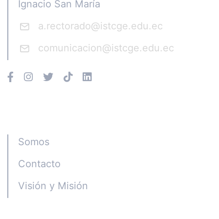
Ignacio San María
a.rectorado@istcge.edu.ec
comunicacion@istcge.edu.ec
Instituto CGE
Somos
Contacto
Visión y Misión