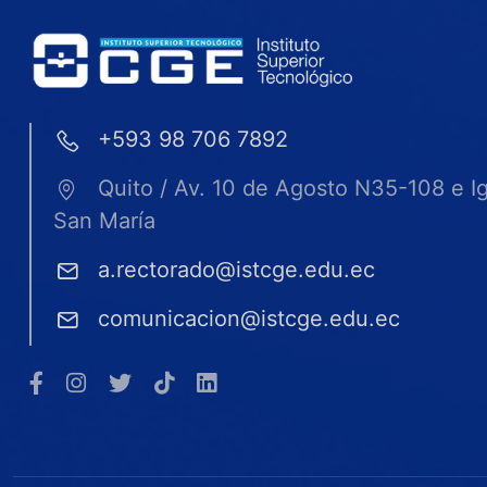
+593 98 706 7892
Quito / Av. 10 de Agosto N35-108 e I
San María
a.rectorado@istcge.edu.ec
comunicacion@istcge.edu.ec