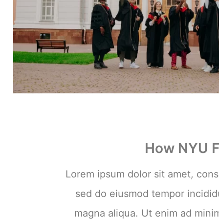
How NYU F
Lorem ipsum dolor sit amet, conse
sed do eiusmod tempor incididu
magna aliqua. Ut enim ad mini