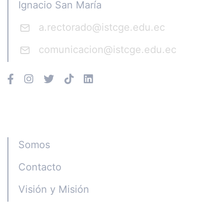
Ignacio San María
a.rectorado@istcge.edu.ec
comunicacion@istcge.edu.ec
Instituto CGE
Somos
Contacto
Visión y Misión