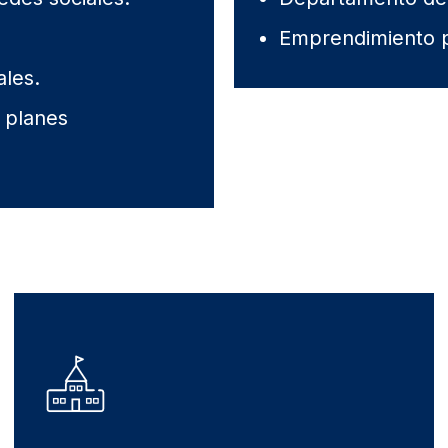
Emprendimiento p
ales.
 planes