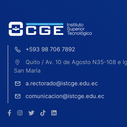
+593 98 706 7892
Quito / Av. 10 de Agosto N35-108 e I
San María
a.rectorado@istcge.edu.ec
comunicacion@istcge.edu.ec