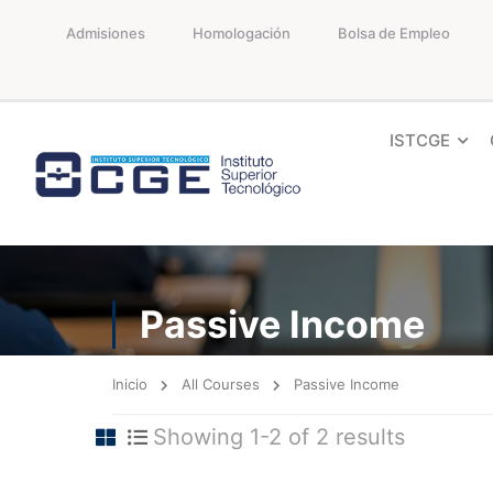
Admisiones
Homologación
Bolsa de Empleo
ISTCGE
Passive Income
Inicio
All Courses
Passive Income
Showing 1-2 of 2 results