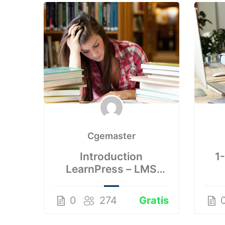
Cgemaster
Introduction
1
LearnPress – LMS
plugin
0
274
Gratis