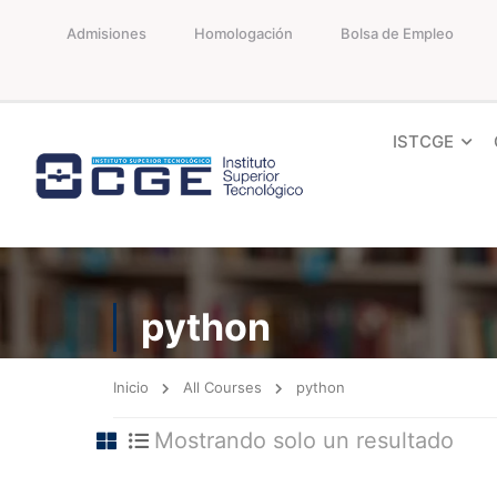
Admisiones
Homologación
Bolsa de Empleo
ISTCGE
python
Inicio
All Courses
python
Mostrando solo un resultado