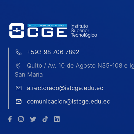
+593 98 706 7892
Quito / Av. 10 de Agosto N35-108 e I
San María
a.rectorado@istcge.edu.ec
comunicacion@istcge.edu.ec