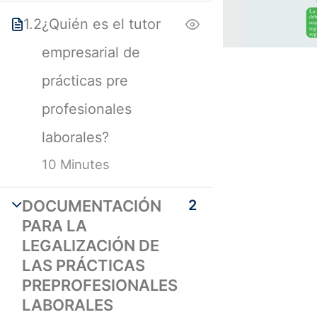
+593 98 706 7892
1.2
¿Quién es el tutor
Quito / Av. 10 de Agosto N35-108 e
empresarial de
Ignacio San María
prácticas pre
a.rectorado@istcge.edu.ec
profesionales
comunicacion@istcge.edu.ec
laborales?
10 Minutes
DOCUMENTACIÓN
2
Instituto CGE
PARA LA
LEGALIZACIÓN DE
Somos
LAS PRÁCTICAS
PREPROFESIONALES
Contacto
LABORALES