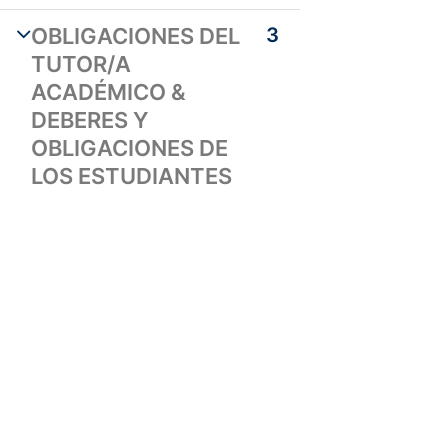
Visión y Misión
OBLIGACIONES DEL
3
TUTOR/A
Programas
ACADÉMICO &
DEBERES Y
Inscripciones
OBLIGACIONES DE
LOS ESTUDIANTES
Homologación
Educación continua
Alumni
Becas
Biblioteca