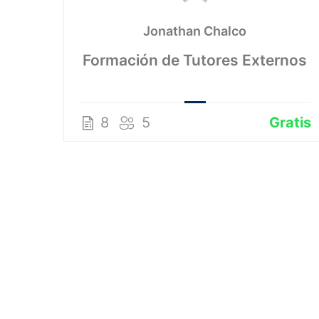
Jonathan Chalco
Formación de Tutores Externos
Make
8
5
Gratis
9.00