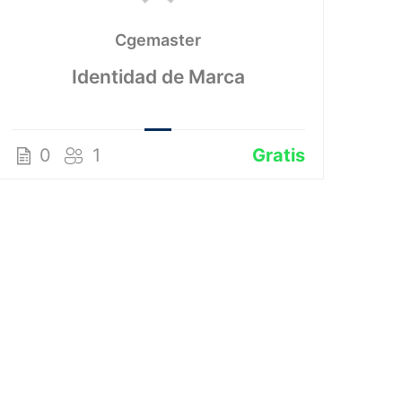
Cgemaster
In
Identidad de Marca
0
1
Gratis