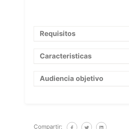
Requisitos
Orientación al cliente.
Caracteristicas
Compromiso con la institució
Venta de Oferta Académica
Audiencia objetivo
Actitudes: Proactivo, respons
Coordinadores de Carrera
Habilidades: Liderazgo, capa
Personal Administrativo
del sector educativo.
Compartir: