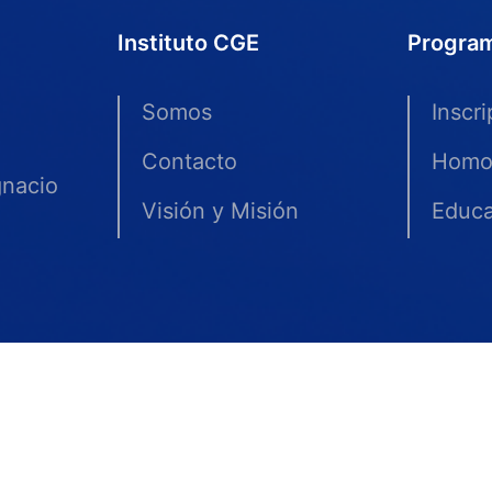
Instituto CGE
Progra
Somos
Inscr
Contacto
Homo
gnacio
Visión y Misión
Educa