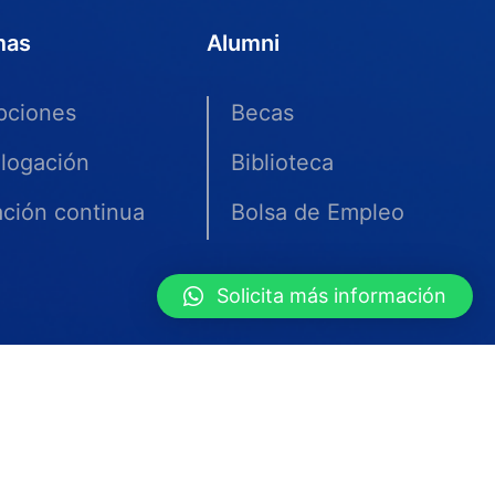
mas
Alumni
ipciones
Becas
logación
Biblioteca
ción continua
Bolsa de Empleo
Solicita más información