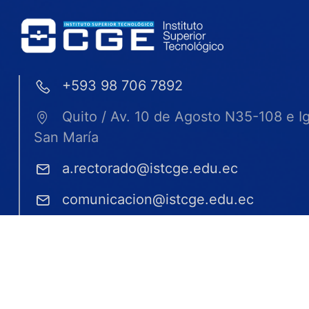
+593 98 706 7892
Quito / Av. 10 de Agosto N35-108 e I
San María
a.rectorado@istcge.edu.ec
comunicacion@istcge.edu.ec