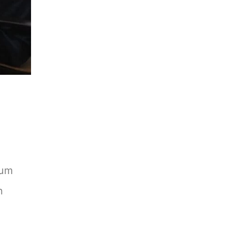
sum
n