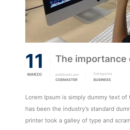
11
The importance 
Categorías
MARZO
publicado por
CGEMASTER
BUSINESS
Lorem Ipsum is simply dummy text of t
has been the industry’s standard du
printer took a galley of type and scra