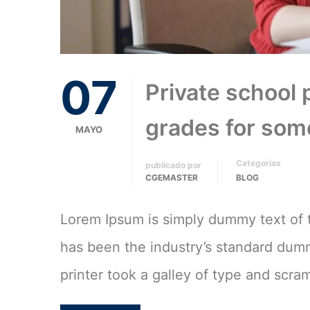
07
Private school p
grades for some
MAYO
Categorías
publicado por
CGEMASTER
BLOG
Lorem Ipsum is simply dummy text of t
has been the industry’s standard du
printer took a galley of type and scra