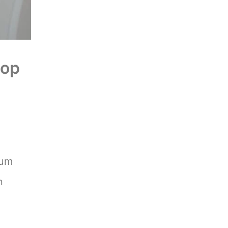
top
sum
n